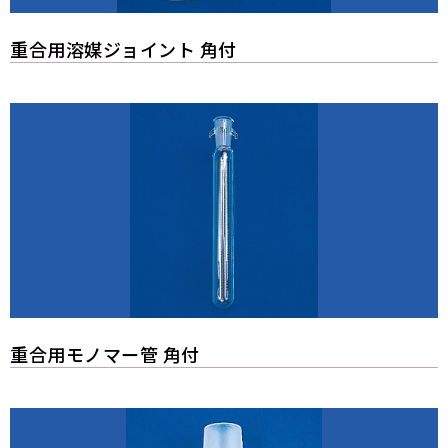
重合用溶媒ジョイント 角付
重合用モノマー管 角付