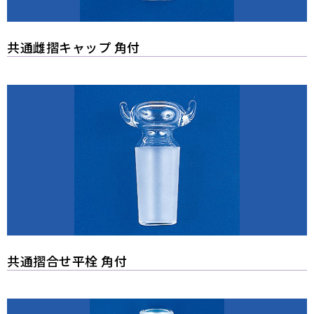
共通雌摺キャップ 角付
共通摺合せ平栓 角付