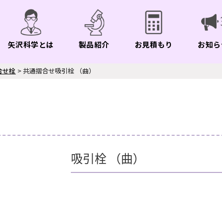
矢沢科学とは
製品紹介
お見積もり
お知ら
合せ栓
>
共通摺合せ吸引栓 （曲）
吸引栓 （曲）