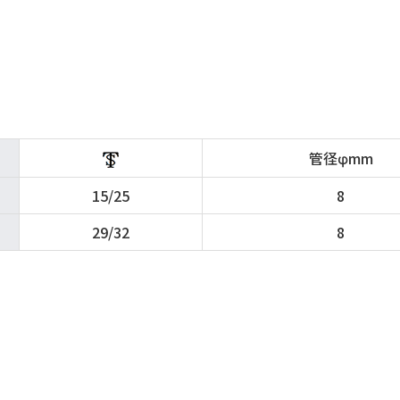
管径φmm
15/25
8
29/32
8