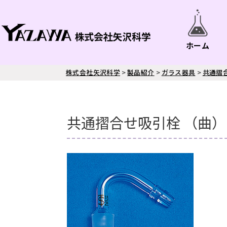
ホーム
株式会社矢沢科学
>
製品紹介
>
ガラス器具
>
共通摺
共通摺合せ吸引栓 （曲）