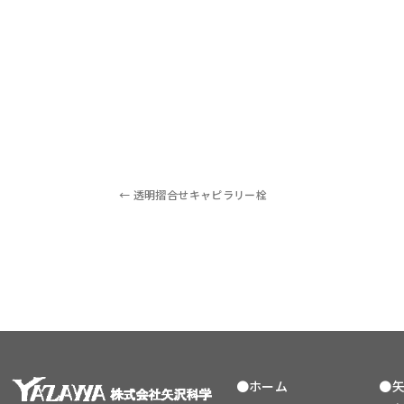
1132010 1132020
←
透明摺合せキャピラリー栓
●ホーム
●